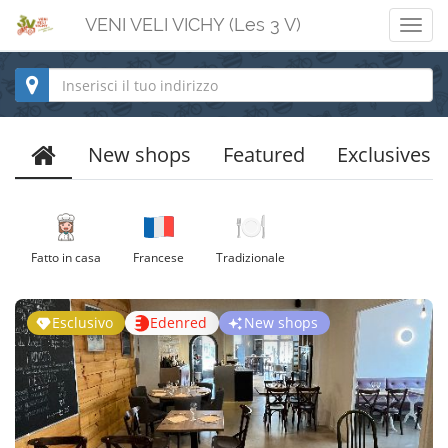
VENI VELI VICHY (Les 3 V)
Men
New shops
Featured
Exclusives
Fatto in casa
Francese
Tradizionale
Esclusivo
Edenred
New shops